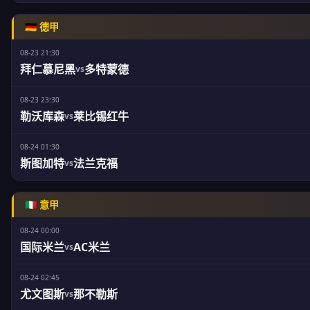
即时比分更新·球队数据统计·球员表现追踪
🇩🇪 德甲
注册领优惠观看
新人球礼
08-23 21:30
拜仁慕尼黑
多特蒙德
vs
08-23 23:30
勒沃库森
莱比锡红牛
vs
08-24 01:30
斯图加特
法兰克福
vs
🇮🇹 意甲
08-24 00:00
国际米兰
AC米兰
vs
08-24 02:45
尤文图斯
那不勒斯
vs