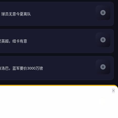
，球员无意今夏离队
至英超，纽卡有意
洛巴，蓝军要价3000万镑
×