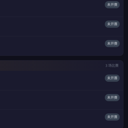
未开赛
未开赛
未开赛
3 场比赛
未开赛
未开赛
未开赛